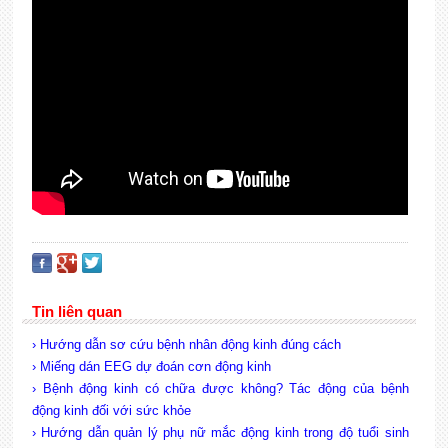
Tin liên quan
› Hướng dẫn sơ cứu bệnh nhân động kinh đúng cách
› Miếng dán EEG dự đoán cơn động kinh
› Bệnh động kinh có chữa được không? Tác động của bệnh
động kinh đối với sức khỏe
› Hướng dẫn quản lý phụ nữ mắc động kinh trong độ tuổi sinh