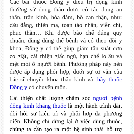
Các bài thuốc Đông y điều trị động kinh
thường sử dụng thảo dược có tác dụng an
thần, trấn kinh, hóa đàm, bổ can thận, như:
câu đằng, thiên ma, toan táo nhân, viễn chí,
phục thần… Khi được bào chế đúng quy
chuẩn, dùng đúng thể bệnh và có theo dõi y
khoa, Đông y có thể giúp giảm tần suất cơn
co giật, cải thiện giấc ngủ, hạn chế lo âu và
mệt mỏi ở người bệnh. Phương pháp này nên
được áp dụng phối hợp, dưới sự tư vấn của
bác sĩ chuyên khoa thần kinh và
thầy thuốc
Đông y
có chuyên môn.
Cải thiện chất lượng chăm sóc
người bệnh
động kinh kháng thuốc
là một hành trình dài,
đòi hỏi sự kiên trì và phối hợp đa phương
diện. Không chỉ dừng lại ở việc dùng thuốc,
chúng ta cần tạo ra một hệ sinh thái hỗ trợ