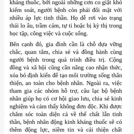
kháng thuốc, bởi ngoài những cơn co giật khó
kiểm soát, người bệnh còn phải đối mặt với
nhiều áp lực tinh thần. Họ dễ rơi vào trạng
thái lo âu, trầm cảm, tự ti hoặc bị kỳ thị trong
học tập, công việc và cuộc sống.
Bên cạnh đó, gia đình cần là chỗ dựa vững
chắc, quan tâm, chia sẻ và đồng hành cùng
người bệnh trong quá trình điều trị. Cộng
đồng và xã hội cũng cần nâng cao nhận thức,
xóa bỏ định kiến để tạo môi trường sống thân
thiện, an toàn cho bệnh nhân. Ngoài ra, việc
tham gia các nhóm hỗ trợ, câu lạc bộ bệnh
nhân giúp họ có cơ hội giao lưu, chia sẻ kinh
nghiệm và cảm thấy không đơn độc. Khi được
chăm sóc toàn diện cả về thể chất lẫn tinh
thần, bệnh nhân động kinh kháng thuốc sẽ có
thêm động lực, niềm tin và cải thiện chất