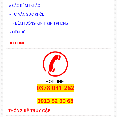
»
CÁC BỆNH KHÁC
»
TƯ VẤN SỨC KHỎE
›
BỆNH ĐỘNG KINH/ KINH PHONG
»
LIÊN HỆ
HOTLINE
HOTLINE:
0378 041 262
0913 82 60 68
THỐNG KÊ TRUY CẬP