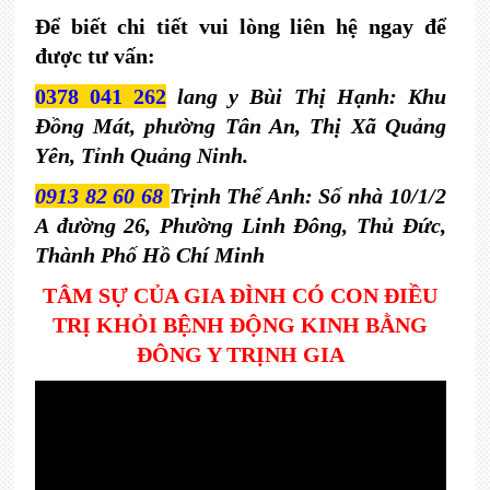
Để biết chi tiết vui lòng liên hệ ngay để 
được tư vấn:
0378 041 262
 lang y Bùi Thị Hạnh: Khu 
Đồng Mát, phường Tân An, Thị Xã Quảng 
Yên, Tỉnh Quảng Ninh.
0913 82 60 68 
Trịnh Thế Anh: Số nhà 10/1/2 
A đường 26, Phường Linh Đông, Thủ Đức, 
Thành Phố Hồ Chí Minh
TÂM SỰ CỦA GIA ĐÌNH CÓ CON ĐIỀU
TRỊ KHỎI BỆNH ĐỘNG KINH
BẰNG
ĐÔNG Y TRỊNH GIA