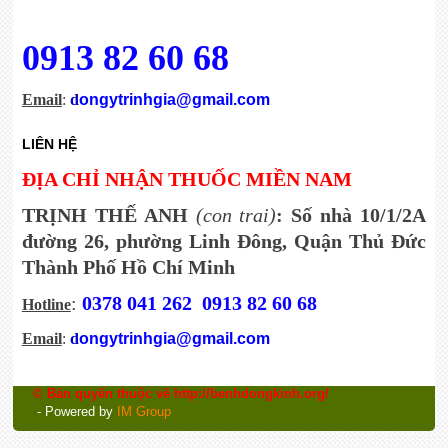
0913 82 60 68
Email
:
d
ongytrinhgia@gmail.com
LIÊN HỆ
ĐỊA CHỈ NHẬN THUỐC MIỀN NAM
TRỊNH THẾ ANH
(con trai)
: Số nhà 10/1/2A
đường 26, phường Linh Đông, Quận Thủ Đức
Thành Phố Hồ Chí Minh
:
0378 041 262
0913 82 60 68
Hotline
Email
:
d
ongytrinhgia@gmail.com
© Bản quyền thuộc về http://benhdongkinh.org/
- Powered by
IM Group