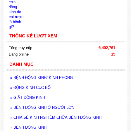
THỐNG KÊ LƯỢT XEM
Tổng truy cập
5,402,761
Đang online
15
DANH MỤC
»
BỆNH ĐỘNG KINH/ KINH PHONG
»
ĐỘNG KINH CỤC BỘ
»
GIẬT ĐỘNG KINH
»
BỆNH ĐỘNG KINH Ở NGƯỜI LỚN
»
CHIA SẺ KINH NGHIỆM CHỮA BỆNH ĐỘNG KINH
»
BỆNH ĐỘNG KINH