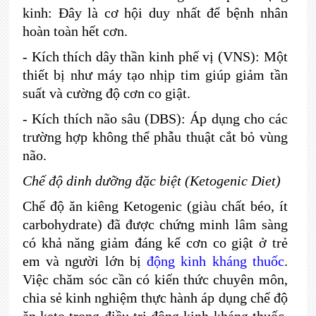
kinh: Đây là cơ hội duy nhất để bệnh nhân
hoàn toàn hết cơn.
- Kích thích dây thần kinh phế vị (VNS): Một
thiết bị như máy tạo nhịp tim giúp giảm tần
suất và cường độ cơn co giật.
- Kích thích não sâu (DBS): Áp dụng cho các
trường hợp không thể phẫu thuật cắt bỏ vùng
não.
Chế độ dinh dưỡng đặc biệt (Ketogenic Diet)
Chế độ ăn kiêng Ketogenic (giàu chất béo, ít
carbohydrate) đã được chứng minh lâm sàng
có khả năng giảm đáng kể cơn co giật ở trẻ
em và người lớn bị
động kinh kháng thuốc
.
Việc chăm sóc cần có kiến thức chuyên môn,
chia sẻ kinh nghiệm thực hành áp dụng chế độ
ăn keto trong điều trị động kinh kháng thuốc,