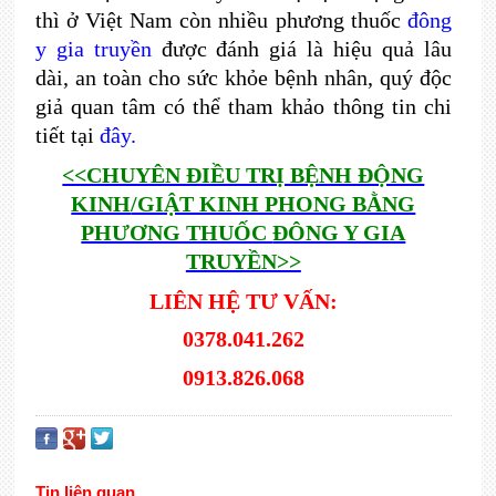
thì ở Việt Nam còn nhiều phương thuốc
đông
y gia truyền
được đánh giá là hiệu quả lâu
dài, an toàn cho sức khỏe bệnh nhân, quý độc
giả quan tâm có thể tham khảo thông tin chi
tiết tại
đây.
<<CHUYÊN ĐIỀU TRỊ BỆNH ĐỘNG
KINH
/GIẬT KINH PHONG BẰNG
PHƯƠNG THUỐC
ĐÔNG Y GIA
TRUYỀN>>
LIÊN HỆ TƯ VẤN:
0378.041.262
0913.826.068
Tin liên quan