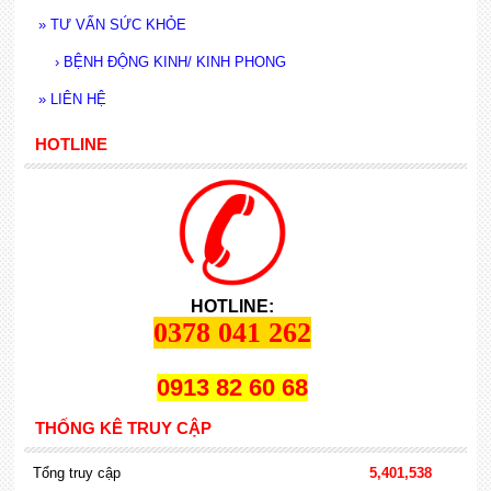
»
TƯ VẤN SỨC KHỎE
›
BỆNH ĐỘNG KINH/ KINH PHONG
»
LIÊN HỆ
HOTLINE
HOTLINE:
0378 041 262
0913 82 60 68
THỐNG KÊ TRUY CẬP
Tổng truy cập
5,401,538