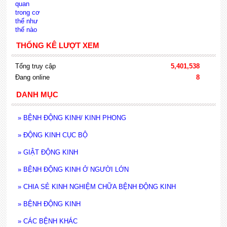
THỐNG KÊ LƯỢT XEM
Tổng truy cập
5,401,538
Đang online
8
DANH MỤC
»
BỆNH ĐỘNG KINH/ KINH PHONG
»
ĐỘNG KINH CỤC BỘ
»
GIẬT ĐỘNG KINH
»
BỆNH ĐỘNG KINH Ở NGƯỜI LỚN
»
CHIA SẺ KINH NGHIỆM CHỮA BỆNH ĐỘNG KINH
»
BỆNH ĐỘNG KINH
»
CÁC BỆNH KHÁC