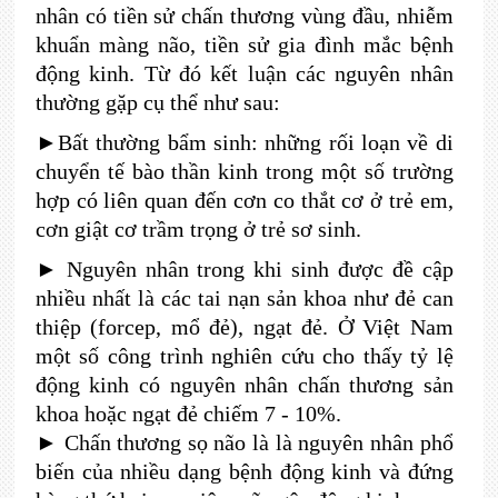
nhân có tiền sử chấn thư­ơng vùng đầu, nhiễm
khuẩn màng não, tiền sử gia đình mắc bệnh
động kinh. Từ đó kết luận các nguyên nhân
thường gặp cụ thể như sau:
►Bất thư­ờng bẩm sinh: những rối loạn về di
chuyển tế bào thần kinh trong một số tr­ường
hợp có liên quan đến cơn co thắt cơ ở trẻ em,
cơn giật cơ trầm trọng ở trẻ sơ sinh.
► Nguyên nhân trong khi sinh đ­ược đề cập
nhiều nhất là các tai nạn sản khoa như­ đẻ can
thiệp (forcep, mổ đẻ), ngạt đẻ. Ở Việt Nam
một số công trình nghiên cứu cho thấy tỷ lệ
động kinh có nguyên nhân chấn th­ương sản
khoa hoặc ngạt đẻ chiếm 7 - 10%.
► Chấn thương sọ não là là nguyên nhân phổ
biến của nhiều dạng bệnh động kinh và đứng