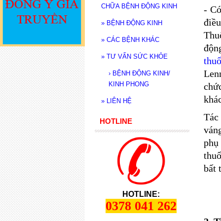
CHỮA BỆNH ĐỘNG KINH
- Có
điều
»
BỆNH ĐỘNG KINH
Thuố
»
CÁC BỆNH KHÁC
độn
»
TƯ VẤN SỨC KHỎE
thu
Len
›
BỆNH ĐỘNG KINH/
KINH PHONG
chứ
khác
»
LIÊN HỆ
Tác
HOTLINE
ván
phụ
thuố
bất 
HOTLINE:
0378 041 262