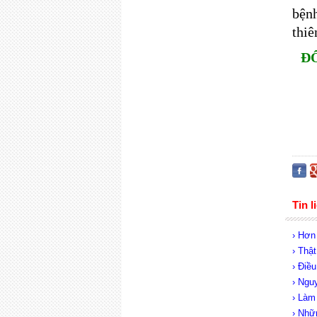
bệnh
thiê
Đ
Tin l
› Hơn
› Thậ
› Điều
› Ngu
› Làm
› Nhữ