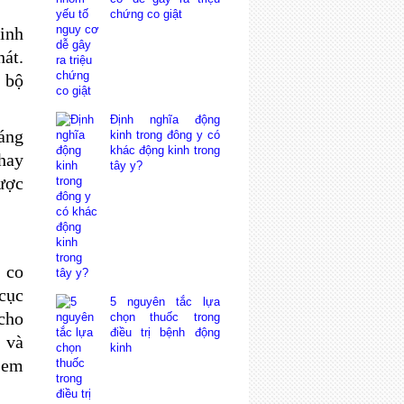
chứng co giật
inh
hát.
 bộ
.
Định nghĩa động
áng
kinh trong đông y có
khác động kinh trong
hay
tây y?
ược
 co
 cục
5 nguyên tắc lựa
cho
chọn thuốc trong
điều trị bệnh động
 và
kinh
 em