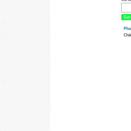
Pha
Cháu