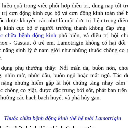
 hiệu quả trong việc phối hợp điều trị, dung nạp tốt t
 trị cơn động kinh cục bộ và cơn động kinh toàn thể 
c được khuyến cáo như là một đơn trị liệu trong điều
g kinh cục bộ ở người trưởng thành không đáp ứng 
ốc chữa bệnh động kinh
phổ biến, và điều trị hội ch
nox - Gastaut ở trẻ em. Lamotrigin không có hại đối 
c năng sinh lý ở nam giới như những thuốc chống co g
.
 dụng phụ thường thấy: Nổi mẩn da, buồn nôn, cho
g, nhìn mờ, nhức đầu, buồn ngủ hoặc mất ngủ. Tác d
 nặng nhưng hiếm gặp là hội chứng tăng nhạy cảm 
c chống co giật, được đặc trưng bởi sốt, phát ban trên
thường các hạch bạch huyết và phá hủy gan.
Thuốc chữa bệnh động kinh thế hệ mới
Lamotrigin