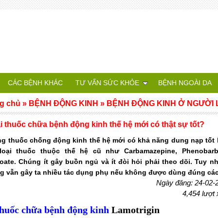
CÁC BỆNH KHÁC
TƯ VẤN SỨC KHỎE
BỆNH NGOÀI DA
g chủ
»
BỆNH ĐỘNG KINH
»
BỆNH ĐỘNG KINH Ở NGƯỜI
ại thuốc chữa bệnh động kinh thế hệ mới có thật sự tốt?
g thuốc chống động kinh thế hệ mới có khả năng dung nạp tốt
loại thuốc thuộc thế hệ cũ như Carbamazepine, Phenobarbi
roate. Chúng ít gây buồn ngủ và ít đòi hỏi phải theo dõi. Tuy nh
g vẫn gây ta nhiều tác dụng phụ nếu không được dùng đúng cá
Ngày đăng: 24-02-
4,454 lượt
huốc chữa bệnh động kinh
Lamotrigin