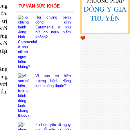
rong
TƯ VẤN SỨC KHỎE
hóa.
Hội chứng bệnh
 trị
động kinh
với
Catamenial ở phụ
nữ có nguy hiểm
ứng
không?
với
iật
áng
ụng
Vì sao có hiện
tượng bệnh động
với
kinh kháng thuốc?
 da,
2 nhóm yếu tố nguy
cơ dễ gây ra triệu