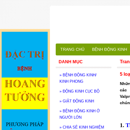
TRANG CHỦ
BỆNH ĐỘNG KINH
DANH MỤC
Tran
5 lo
»
BỆNH ĐỘNG KINH/
KINH PHONG
Nhữn
các 
»
ĐỘNG KINH CỤC BỘ
Valp
»
GIẬT ĐỘNG KINH
chún
»
BỆNH ĐỘNG KINH Ở
NGƯỜI LỚN
1.
T
»
CHIA SẺ KINH NGHIỆM