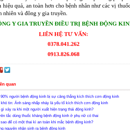
 hiệu quả, an toàn hơn cho bệnh nhân như các vị thuố
n nhiên và đông y gia truyền.
ÔNG Y GIA TRUYỀN ĐIỀU TRỊ BỆNH ĐỘNG KI
LIÊN HỆ TƯ VẤN:
0378.041.262
0913.826.068
iên quan
 90% người bệnh động kinh bị sự căng thẳng kích thích cơn động kinh
t khó tin: Ánh sáng nhấp nháy là yếu tố kích thích cơn động kinh
 gì xảy ra khi một người xuất hiện trạng thái động kinh?
yên tắc dùng thuốc kháng bệnh động kinh ở phụ nữ có thai
 sao để có một thai kì an toàn khi mắc bệnh động kinh?
ng nguyên nhân sinh ra bệnh động kinh