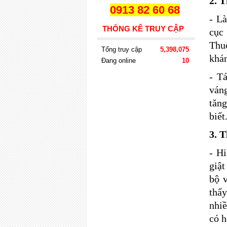
2. 
0913 82 60 68
- L
THỐNG KÊ TRUY CẬP
cục
Thu
Tổng truy cập
5,398,075
khán
Đang online
10
- T
ván
tăn
biết
3.
T
- H
giật
bộ v
thấ
nhi
có h