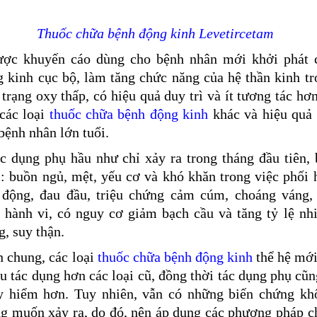
Thuốc chữa bệnh động kinh Levetircetam
ược khuyến cáo dùng cho bệnh nhân mới khởi phát 
 kinh cục bộ, làm tăng chức năng của hệ thần kinh tr
 trạng oxy thấp, có hiệu quả duy trì và ít tương tác hơ
các loại
thuốc chữa bệnh động kinh
khác và hiệu quả 
bệnh nhân lớn tuổi.
c dụng phụ hầu như chỉ xảy ra trong tháng đầu tiên, 
: buồn ngủ, mệt, yếu cơ và khó khăn trong việc phối 
 động, đau đầu, triệu chứng cảm cúm, choáng váng, 
n hành vi, có nguy cơ giảm bạch cầu và tăng tỷ lệ nh
g, suy thận.
 chung, các loại
thuốc chữa bệnh động kinh
thể hệ mới
u tác dụng hơn các loại cũ, đồng thời tác dụng phụ cũn
y hiểm hơn. Tuy nhiên, vẫn có những biến chứng kh
g muốn xảy ra, do đó, nên áp dụng các phương pháp c