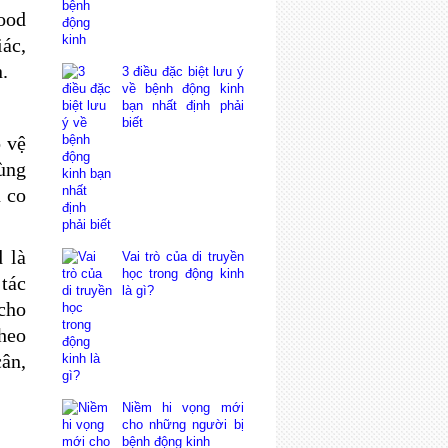
ood
iác,
n.
3 điều đặc biệt lưu ý
về bệnh động kinh
bạn nhất định phải
biết
o vệ
ùng
 co
 là
Vai trò của di truyền
học trong động kinh
tác
là gì?
cho
heo
cân,
Niềm hi vọng mới
cho những người bị
bệnh động kinh