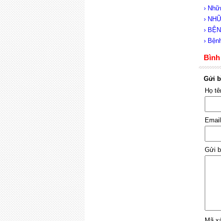
› Nhữ
› NH
› BỆ
› Bện
Bình 
Gửi b
Họ t
Emai
Gửi b
Mã x