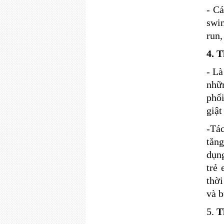
- C
swin
run,
4. 
- Là
nhữn
phố
giật
-Tá
tăn
dụn
trẻ
thời
và 
5.
T