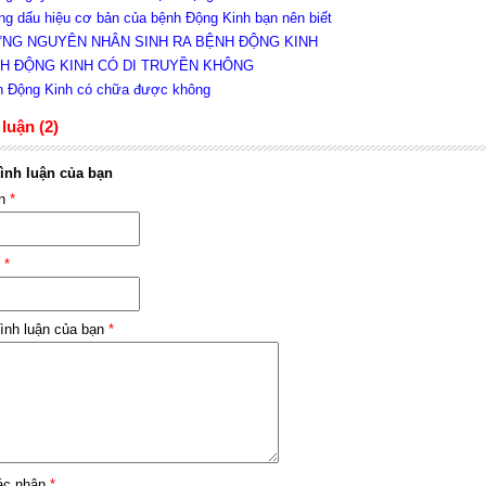
ng dấu hiệu cơ bản của bệnh Động Kinh bạn nên biết
ỮNG NGUYÊN NHÂN SINH RA BỆNH ĐỘNG KINH
NH ĐỘNG KINH CÓ DI TRUYỀN KHÔNG
h Động Kinh có chữa được không
luận (2)
ình luận của bạn
ên
*
l
*
ình luận của bạn
*
ác nhận
*