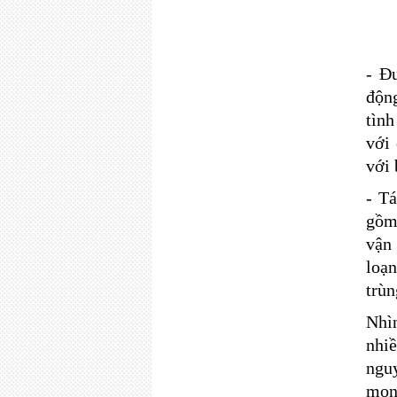
- Đ
động
tình
với 
với 
- Tá
gồm
vận
loạ
trùn
Nhìn
nhiề
ngu
mon