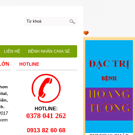
LIÊN HỆ
BỆNH NHÂN CHIA SẺ
 LỚN
HOTLINE
 hơn
tal,
iên,
ch.
HOTLINE:
2017
0378 041 262
 xem
0913 82 60 68