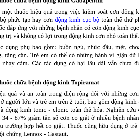
Thuốc chữa bệnh động kinh Gabapentin
à một thuốc hiệu quả trong việc kiểm soát cơn động k
 bộ phức tạp hay cơn
động kinh cục bộ
toàn thể thứ p
ốc đáp ứng với những bệnh nhân có cơn động kinh cục
g trị và không có lợi trong động kinh cơn nhỏ toàn thể
ác dụng phụ bao gồm: buồn ngủ, nhức đầu, mệt, cho
g, tăng cân. Trẻ em có thể có những hành vi giận dữ 
g nhạy cảm. Các tác dụng có hại lâu dài vẫn chưa đ
.
huốc chữa bệnh động kinh Topiramat
iệu quả và an toàn trong diện rộng đối với những cơn
 ở người lớn và trẻ em trên 2 tuổi, bao gồm động kinh
à động kinh tonic - clonic toàn thể hóa. Nghiên cứu 
y 34 - 87% giảm tần số cơn co giật ở nhiều bệnh nhân
ều trường hợp hết co giật. Thuốc cũng hữu dụng ở trẻ
ội chứng Lennox - Gastaut.