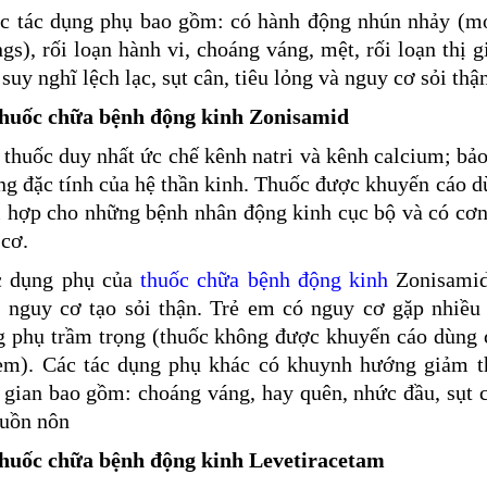
ác tác dụng phụ bao gồm: có hành động nhún nhảy (m
gs), rối loạn hành vi, choáng váng, mệt, rối loạn thị g
 suy nghĩ lệch lạc, sụt cân, tiêu lỏng và nguy cơ sỏi thậ
Thuốc chữa bệnh động kinh Zonisamid
 thuốc duy nhất ức chế kênh natri và kênh calcium; bả
g đặc tính của hệ thần kinh. Thuốc được khuyến cáo d
i hợp cho những bệnh nhân động kinh cục bộ và có cơn
 cơ.
c dụng phụ của
thuốc chữa bệnh động kinh
Zonisamid
g nguy cơ tạo sỏi thận. Trẻ em có nguy cơ gặp nhiều 
g phụ trầm trọng (thuốc không được khuyến cáo dùng 
 em). Các tác dụng phụ khác có khuynh hướng giảm t
 gian bao gồm: choáng váng, hay quên, nhức đầu, sụt 
buồn nôn
huốc chữa bệnh động kinh Levetiracetam