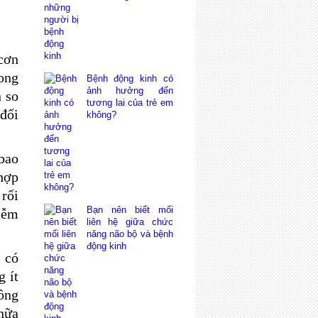
cơn
ong
Bệnh động kinh có
ảnh hưởng đến
n so
tương lai của trẻ em
đối
không?
bao
hợp
rối
Bạn nên biết mối
iễm
liên hệ giữa chức
năng não bộ và bệnh
động kinh
 có
g ít
ông
hữa