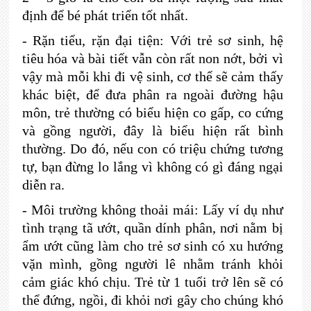
định để bé phát triển tốt nhất.
-
Rặn tiểu, rặn đại tiện: Với trẻ sơ sinh, hệ
tiêu hóa và bài tiết vẫn còn rất non nớt, bởi vì
vậy mà mỗi khi đi vệ sinh, cơ thể sẽ cảm thấy
khác biệt, để đưa phân ra ngoài đường hậu
môn, trẻ thường có biểu hiện co gấp, co cứng
và gồng người, đây là biểu hiện rất bình
thường. Do đó, nếu con có triệu chứng tương
tự, bạn đừng lo lắng vì không có gì đáng ngại
diễn ra.
-
Môi trường không thoải mái: Lấy ví dụ như
tình trạng tã ướt, quần dính phân, nơi nằm bị
ẩm ướt cũng làm cho trẻ sơ sinh có xu hướng
vặn mình, gồng người lê nhằm tránh khỏi
cảm giác khó chịu. Trẻ từ 1 tuổi trở lên sẽ có
thể đứng, ngồi, đi khỏi nơi gây cho chúng khó