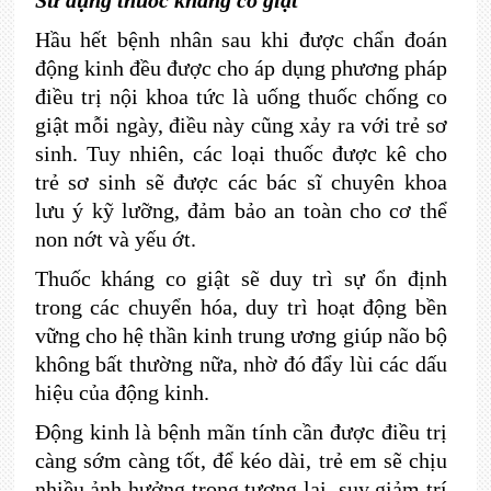
Sử dụng thuốc kháng co giật
Hầu hết bệnh nhân sau khi được chẩn đoán
động kinh đều được cho áp dụng phương pháp
điều trị nội khoa tức là uống thuốc chống co
giật mỗi ngày, điều này cũng xảy ra với trẻ sơ
sinh. Tuy nhiên, các loại thuốc được kê cho
trẻ sơ sinh sẽ được các bác sĩ chuyên khoa
lưu ý kỹ lưỡng, đảm bảo an toàn cho cơ thể
non nớt và yếu ớt.
Thuốc kháng co giật sẽ duy trì sự ổn định
trong các chuyển hóa, duy trì hoạt động bền
vững cho hệ thần kinh trung ương giúp não bộ
không bất thường nữa, nhờ đó đẩy lùi các dấu
hiệu của động kinh.
Động kinh là bệnh mãn tính cần được điều trị
càng sớm càng tốt, để kéo dài, trẻ em sẽ chịu
nhiều ảnh hưởng trong tương lai, suy giảm trí