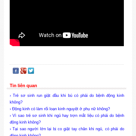
Tin liên quan
› Trẻ sơ sinh run giật đầu khi bú có phải do bệnh động kinh
không?
› Động kinh có làm rối loạn kinh nguyệt ở phụ nữ không?
› Vì sao trẻ sơ sinh khi ngủ hay trợn mắt liệu có phải do bệnh
động kinh không?
› Tại sao người lớn lại bị co giật tay chân khi ngủ, có phải do
động kinh không?