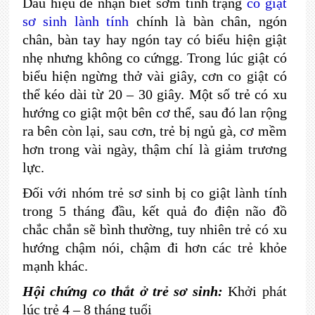
Dấu hiệu để nhận biết sớm tình trạng
co giật
sơ sinh lành tính
chính là bàn chân, ngón
chân, bàn tay hay ngón tay có biểu hiện giật
nhẹ nhưng không co cứngg. Trong lúc giật có
biểu hiện ngừng thở vài giây, cơn co giật có
thể kéo dài từ 20 – 30 giây. Một số trẻ có xu
hướng co giật một bên cơ thể, sau đó lan rộng
ra bên còn lại, sau cơn, trẻ bị ngủ gà, cơ mềm
hơn trong vài ngày, thậm chí là giảm trương
lực.
Đối với nhóm trẻ sơ sinh bị co giật lành tính
trong 5 tháng đầu, kết quả đo điện não đồ
chắc chắn sẽ bình thường, tuy nhiên trẻ có xu
hướng chậm nói, chậm đi hơn các trẻ khỏe
mạnh khác.
Hội chứng co thắt ở trẻ sơ sinh:
Khởi phát
lúc trẻ 4 – 8 tháng tuổi