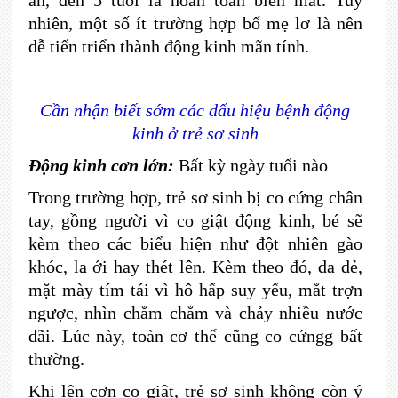
ăn, đến 5 tuổi là hoàn toàn biến mất. Tuy
nhiên, một số ít trường hợp bố mẹ lơ là nên
dễ tiến triển thành động kinh mãn tính.
Cần nhận biết sớm các dấu hiệu bệnh động
kinh ở trẻ sơ sinh
Động kinh cơn lớn:
Bất kỳ ngày tuổi nào
Trong trường hợp, trẻ sơ sinh bị co cứng chân
tay, gồng người vì co giật động kinh, bé sẽ
kèm theo các biểu hiện như đột nhiên gào
khóc, la ới hay thét lên. Kèm theo đó, da dẻ,
mặt mày tím tái vì hô hấp suy yếu, mắt trợn
ngược, nhìn chằm chằm và chảy nhiều nước
dãi. Lúc này, toàn cơ thể cũng co cứngg bất
thường.
Khi lên cơn co giật, trẻ sơ sinh không còn ý