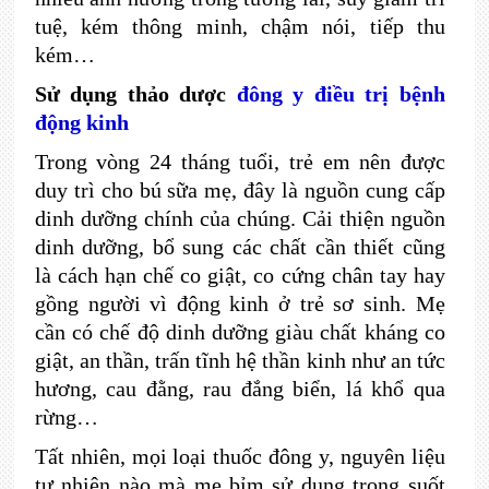
tuệ, kém thông minh, chậm nói, tiếp thu
kém…
Sử dụng thảo dược
đông y điều trị bệnh
động kinh
Trong vòng 24 tháng tuổi, trẻ em nên được
duy trì cho bú sữa mẹ, đây là nguồn cung cấp
dinh dưỡng chính của chúng. Cải thiện nguồn
dinh dưỡng, bổ sung các chất cần thiết cũng
là cách hạn chế co giật, co cứng chân tay hay
gồng người vì động kinh ở trẻ sơ sinh. Mẹ
cần có chế độ dinh dưỡng giàu chất kháng co
giật, an thần, trấn tĩnh hệ thần kinh như an tức
hương, cau đằng, rau đắng biển, lá khổ qua
rừng…
Tất nhiên, mọi loại thuốc đông y, nguyên liệu
tự nhiên nào mà mẹ bỉm sử dụng trong suốt