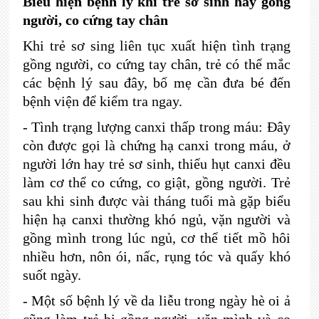
Biểu hiện bệnh lý khi trẻ sơ sinh hay gồng
người, co cứng tay chân
Khi trẻ sơ sing liên tục xuất hiện tình trạng
gồng người, co cứng tay chân, trẻ có thể mắc
các bệnh lý sau đây, bố mẹ cần đưa bé đến
bệnh viện để kiểm tra ngay.
-
Tình trạng lượng canxi thấp trong máu: Đây
còn được gọi là chứng hạ canxi trong máu, ở
người lớn hay trẻ sơ sinh, thiếu hụt canxi đều
làm cơ thể co cứng, co giật, gồng người. Trẻ
sau khi sinh được vài tháng tuổi mà gặp biểu
hiện hạ canxi thường khó ngủ, vặn người và
gồng mình trong lúc ngủ, cơ thể tiết mồ hôi
nhiều hơn, nôn ói, nấc, rụng tóc và quấy khó
suốt ngày.
-
Một số bệnh lý về da liễu trong ngày hè oi ả