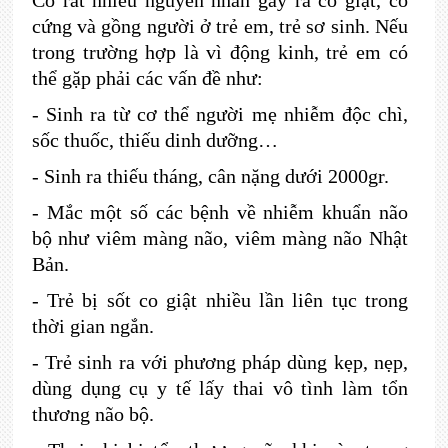
Có rất nhiều nguyên nhân gây ra co giật, co
cứng và gồng người ở trẻ em, trẻ sơ sinh. Nếu
trong trường hợp là vì động kinh, trẻ em có
thể gặp phải các vấn đề như:
-
Sinh ra từ cơ thể người mẹ nhiễm độc chì,
sốc thuốc, thiếu dinh dưỡng…
-
Sinh ra thiếu tháng, cân nặng dưới 2000gr.
-
Mắc một số các bệnh về nhiễm khuẩn não
bộ như viêm màng não, viêm màng não Nhật
Bản.
-
Trẻ bị sốt co giật nhiều lần liên tục trong
thời gian ngắn.
-
Trẻ sinh ra với phương pháp dùng kẹp, nẹp,
dùng dụng cụ y tế lấy thai vô tình làm tổn
thương não bộ.