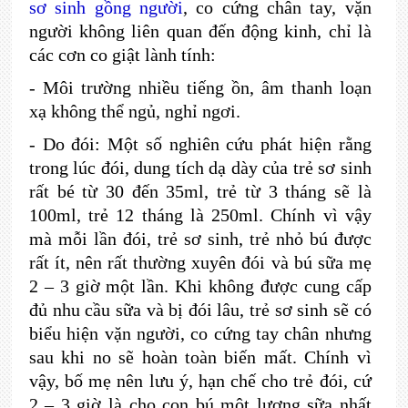
sơ sinh gồng người
, co cứng chân tay, vặn
người không liên quan đến động kinh, chỉ là
các cơn co giật lành tính:
-
Môi trường nhiều tiếng ồn, âm thanh loạn
xạ không thể ngủ, nghỉ ngơi.
-
Do đói: Một số nghiên cứu phát hiện rằng
trong lúc đói, dung tích dạ dày của trẻ sơ sinh
rất bé từ 30 đến 35ml, trẻ từ 3 tháng sẽ là
100ml, trẻ 12 tháng là 250ml. Chính vì vậy
mà mỗi lần đói, trẻ sơ sinh, trẻ nhỏ bú được
rất ít, nên rất thường xuyên đói và bú sữa mẹ
2 – 3 giờ một lần. Khi không được cung cấp
đủ nhu cầu sữa và bị đói lâu, trẻ sơ sinh sẽ có
biểu hiện vặn người, co cứng tay chân nhưng
sau khi no sẽ hoàn toàn biến mất. Chính vì
vậy, bố mẹ nên lưu ý, hạn chế cho trẻ đói, cứ
2 – 3 giờ là cho con bú một lượng sữa nhất