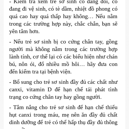
-
Kiểm tra xem trẻ sơ sinh có đang đói, có
đang đi vệ sinh, có tè dầm, nhiệt đồ phong có
quá cao hay quá thấp hay không… Nếu nằm
trong các trường hợp này, chắc chắn, bạn sẽ
yên tâm hơn.
-
Nếu trẻ sơ sinh bị co cứng chân tay, gồng
người mà không nằm trong các trường hợp
lành tính, cơ thể lại có các biểu hiện như chán
bú, nôn ói, đổ nhiều mồ hôi… hãy đưa con
đến kiểm tra tại bệnh viện.
-
Bổ sung cho trẻ sơ sinh đầy đủ các chất như
canxi, vitamin D để hạn chế tái phát tình
trạng co cứng chân tay hay gồng người.
-
Tắm nắng cho trẻ sơ sinh để hạn chế thiếu
hụt canxi trong máu, mẹ nên ăn đầy đủ chất
dinh dưỡng để trẻ có thể hấp thụ đầy đủ thông