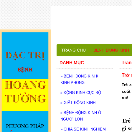
TRANG CHỦ
BỆNH ĐỘNG KINH
DANH MỤC
Tran
Trở 
»
BỆNH ĐỘNG KINH/
KINH PHONG
Trẻ 
soát
»
ĐỘNG KINH CỤC BỘ
tuổi.
»
GIẬT ĐỘNG KINH
»
BỆNH ĐỘNG KINH Ở
NGƯỜI LỚN
Trẻ
gì s
»
CHIA SẺ KINH NGHIỆM