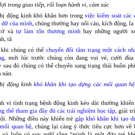
lợi trong giao tiếp, rối loạn hành vi, cảm xúc
 bị động kinh khó khăn hơn trong
việc kiểm soát các 
n dữ của mình
, chúng thường hay nổi cáu, kích động, la
cớ và
tự làm tổn thương mình
hay những người x
h, tă
 khi chúng có thể
chuyển đổi tâm trạng một cách nh
ng
, mới lúc trước chúng còn đang vui vẻ, cười đùa 
 sau đó chúng có thể chuyển sang trạng thái buồn phi
 nản.
 bị động kinh
khó khăn khi tạo dựng các mối quan hệ
nh vì tình trạng bệnh động kinh kéo dài thường khiế
g thể tham gia đầy đủ các trải nghiệm học tập
, giải tr
ội. Những điều này khiến trẻ
gặp khó khăn khi tạo d
 mối quan hệ
, chúng lại càng ý thức tiêu cực hơn về 
n và luôn có suy nghĩ rằng “mình là một đứa trẻ kh