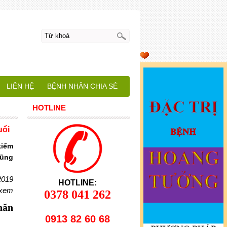
LIÊN HỆ
BỆNH NHÂN CHIA SẺ
HOTLINE
uổi
kiểm
cũng
2019
HOTLINE:
 xem
0378 041 262
hăn
0913 82 60 68