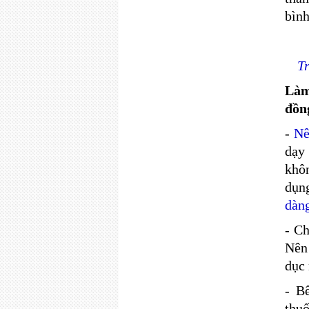
bình
T
Làm
đồn
-
Nê
dạy
khôn
dụng
dàng
- C
Nên 
dục 
- B
thu