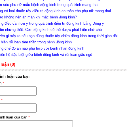
m sóc phụ nữ mắc bệnh động kinh trong quá trình mang thai
ng có loại thuốc tây điều trị động kinh an toàn cho phụ nữ mang thai
sao không nên ăn mặn khi mắc bệnh động kinh?
ng điều cần lưu ý trong quá trình điều trị động kinh bằng Đông y
 tin nhưng thật: Cơn động kinh có thể được phát hiện nhờ chó
yện gì xảy ra nếu bạn dùng thuốc tây chữa động kinh trong thời gian dài
 hiện rối loạn tâm thần trong bệnh động kinh
ng chế độ ăn nào phù hợp với bệnh nhân động kinh
liên hệ đặc biệt giữa bệnh động kinh và rối loạn giấc ngủ
luận (0)
ình luận của bạn
ên
*
l
*
ình luận của bạn
*