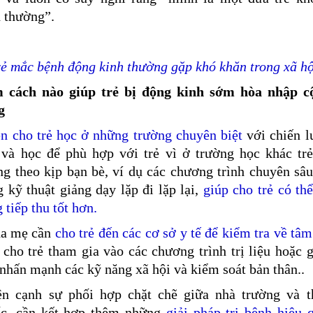
 thường”.
rẻ mắc bệnh động kinh thường gặp khó khăn trong xã hộ
 cách nào giúp trẻ bị động kinh sớm hòa nhập c
g
n cho trẻ học ở những trường chuyên biệt
với chiến l
 và học để phù hợp với trẻ vì ở trường học khác trẻ
g theo kịp bạn bè, ví dụ các chương trình chuyên sâu
 kỹ thuật giảng dạy lặp đi lặp lại,
giúp cho trẻ có th
 tiếp thu tốt hơn
.
ha mẹ cần
cho trẻ đến các cơ sở y tế để kiểm tra về tâm
cho trẻ tham gia vào các chương trình trị liệu hoặc 
nhấn mạnh các kỹ năng xã hội và kiểm soát bản thân..
ên cạnh sự phối hợp chặt chẽ giữa nhà trường và t
ốc, cần kết hợp thêm những
giải pháp trị bệnh hiệu 