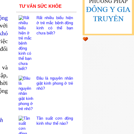
TƯ VẤN SỨC KHỎE
ộng
Rất nhiều biểu hiện
ở trẻ mắc bệnh động
với
kinh có thể bạn
 khó
chưa biết?
việc
đối
và
tập,
Đâu là nguyên nhân
hời
giật kinh phong ở trẻ
nhỏ?
ộng
Tần suất cơn động
nh
kinh như thế nào?