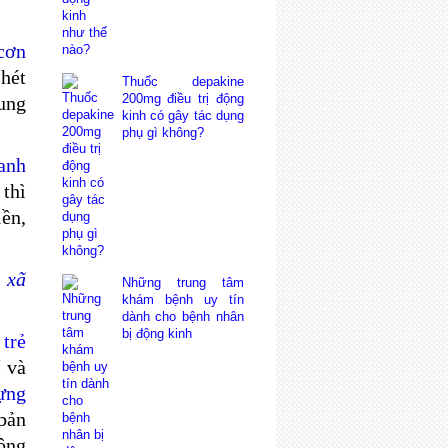
cơn
 hét
Thuốc depakine
200mg điều trị động
ung
kinh có gây tác dụng
phụ gì không?
anh
thì
ền,
 xã
Những trung tâm
khám bệnh uy tín
dành cho bệnh nhân
bị động kinh
n
trẻ
í và
ựng
bản
ông