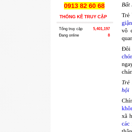
Bất 
0913 82 60 68
Trẻ
THỐNG KÊ TRUY CẬP
giậ
Tổng truy cập
5,401,197
vô 
Đang online
8
quan
Đôi
chó
ngay
chán
Trẻ
hội
Chí
khôn
xã h
các
thâ