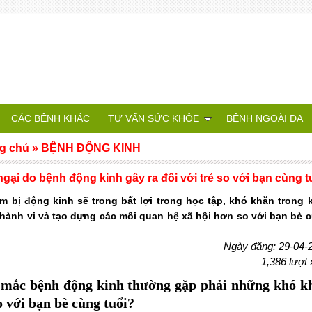
CÁC BỆNH KHÁC
TƯ VẤN SỨC KHỎE
BỆNH NGOÀI DA
g chủ
»
BỆNH ĐỘNG KINH
ngại do bệnh động kinh gây ra đối với trẻ so với bạn cùng t
em bị động kinh sẽ trong bất lợi trong học tập, khó khăn trong 
 hành vi và tạo dựng các mối quan hệ xã hội hơn so với bạn bè 
Ngày đăng: 29-04-
1,386 lượt
 mắc bệnh động kinh thường gặp phải những khó k
o với bạn bè cùng tuổi?