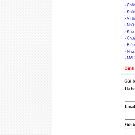
› Chă
› Khô
› Vì 
› Nhữ
› Khó
› Chu
› Biểu
› Nhữ
› Mối 
Bình 
Gửi b
Họ t
Emai
Gửi b