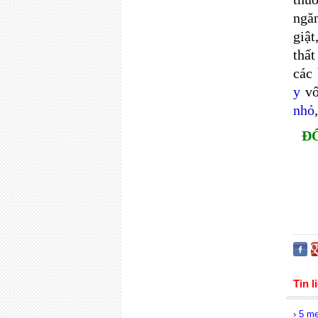
ngăn
giật
thất
các
y
vố
nhỏ
Đ
Tin l
› 5 mẹ