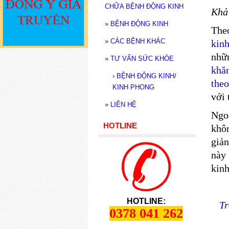
CHỮA BỆNH ĐỘNG KINH
Khả 
»
BỆNH ĐỘNG KINH
Theo
»
CÁC BỆNH KHÁC
kin
nhữn
»
TƯ VẤN SỨC KHỎE
khă
›
BỆNH ĐỘNG KINH/
theo
KINH PHONG
với 
»
LIÊN HỆ
Ngo
HOTLINE
khôn
giả
này 
kinh
HOTLINE:
Tr
0378 041 262