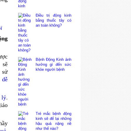
Điều trị động kinh
bằng thuốc tây có
an toàn không?
i
ộng
ược
Bệnh Động Kinh ảnh
 sẽ
hưởng gì đến sức
khỏe người bệnh
 sử
ể dễ
 lý
.
giáo
Trẻ mắc bệnh động
kinh sẽ để lại những
hầy
hậu quả nặng nề
như thế nào?
quả
,