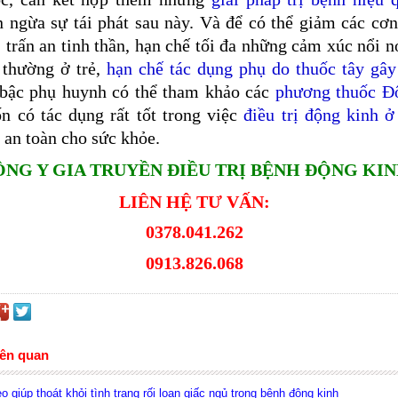
 ngừa sự tái phát sau này. Và để có thể giảm các cơn
, trấn an tinh thần, hạn chế tối đa những cảm xúc nổi 
 thường ở trẻ,
hạn chế tác dụng phụ do thuốc tây gây
 bậc phụ huynh có thể tham khảo các
phương thuốc Đ
n có tác dụng rất tốt trong việc
điều trị động kinh ở
, an toàn cho sức khỏe.
ÔNG Y GIA TRUYỀN ĐIỀU TRỊ BỆNH ĐỘNG KI
LIÊN HỆ TƯ VẤN:
0378.041.262
0913.826.068
iên quan
o giúp thoát khỏi tình trạng rối loạn giấc ngủ trong bệnh động kinh