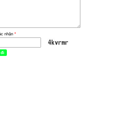
ác nhận
*