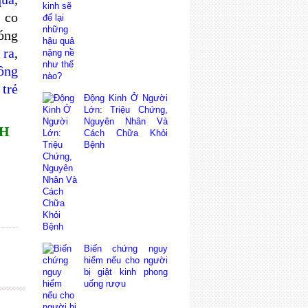
 co
nóng
 ra
,
ông
 trẻ
Động Kinh Ở Người
Lớn: Triệu Chứng,
Nguyên Nhân Và
NH
Cách Chữa Khỏi
Bệnh
Biến chứng nguy
hiểm nếu cho người
bị giật kinh phong
uống rượu